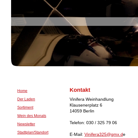
Kontakt
Home
Vinifera Weinhandlung
Der Laden
Klausenerplatz 6
Sortiment
14059 Berlin
Wein des Monats
Telefon: 030 / 325 79 06
Newsletter
Stadtplan/Standort
E-Mail:
Vinifera325@gmx.d
e